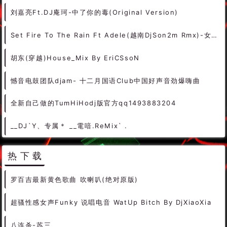
车厘子的车车
跟着节奏
by dj
越鼓男
越鼓
越站神鼓
Sweet
越南鼓串
年轻
越南电鼓
越南
超超
超级电
MIX2
onE
超爽的
L 22
超棒
超好听
eminem
Jd
超嗨现场
超嗨
DjWins
超劲爆
起来
Hudson
赵传
走天
赫赫
热播放
新疆乌鲁木齐lecoq__最新dj舞曲
DJ小波2014中英文house_CLBU串烧大碟
128 - 吴雨霏 - 吴哥窟 桂林（DJ小Z Vina House 粤语2022） 4A - 中文舞曲、Vina House
司徒兰芳 - 离人泪(Dj默涵 Club Rmx 2022 车载版) - 中文Remix 中文CLUB 华语Remix
刘嘉亮Ft.DJ庵珂-中了你的毒(Original Version)