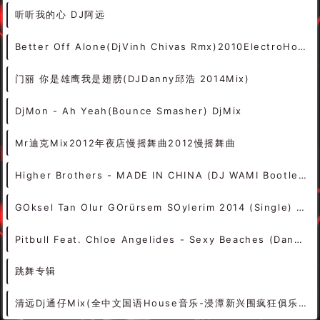
electro 1
ACTIV
ANGELO
EdiT 1
Anthem
remiX
lovato
MaP
seba
SuN
Parker
main
TWO
MILK
Marvin
Vib
等我
thank
Flow
流行音乐
edit mash
SCNDL
余润泽
33
D O
2009女
DJSUNNY
Insane
mp3 5
Co
热播放
听听我的心 DJ阿远
Better Off Alone(DjVinh Chivas Rmx)2010ElectroHouse
门丽 你是雄鹰我是翅膀(DJDanny邱浩 2014Mix)
DjMon - Ah Yeah(Bounce Smasher) DjMix
Mr迪克Mix2012年夜店慢摇舞曲2012慢摇舞曲