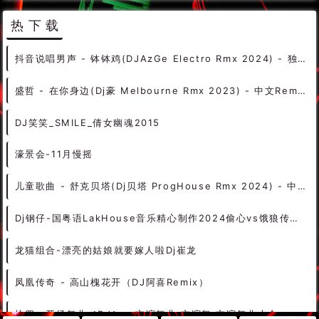
Higher Brothers - MADE IN CHINA (DJ WAMI Bootleg) - HOUSE 电音HOUSE 电音DJ舞曲
GOksel Tan Olur GOrürsem SOylerim 2014 (Single) Dinle
Pitbull Feat. Chloe Angelides - Sexy Beaches (Danny Dateno Extended) DjMix
跳舞专辑
清远Dj通仔Mix(全中文国语House音乐-浸潭新兴围疯狂俱乐部凌晨包房之夜-潮流串烧)曾学文-提供
热下载
抖音说唱男声 - 钵钵鸡(DJAzGe Electro Rmx 2024) - 独家舞曲 发布 优秀DJ舞曲
盛哲 - 在你身边(Dj豪 Melbourne Rmx 2023) - 中文Remix 中文CLUB 华语Remix
DJ笑笑_SMILE_倩女幽魂2015
濠景会-11月慢摇