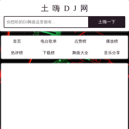
土嗨DJ网
首页
电台歌单
点赞榜
播放榜
热评榜
下载榜
舞曲大全
音乐分享