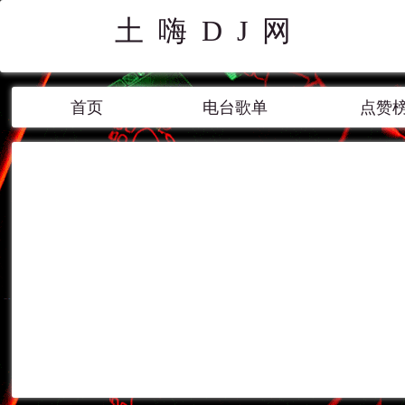
土嗨DJ网
首页
电台歌单
点赞