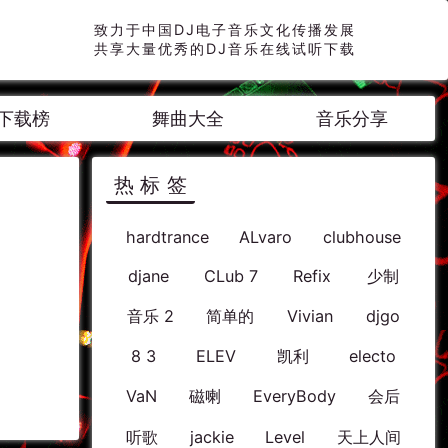
致力于中国DJ电子音乐文化传播发展
共享大量优秀的DJ音乐在线试听下载
下载榜
舞曲大全
音乐分享
热标签
hardtrance
ALvaro
clubhouse
djane
CLub 7
Refix
少制
音乐 2
简单的
Vivian
djgo
8 3
ELEV
凯利
electo
VaN
磁喇
EveryBody
会后
听歌
jackie
Level
天上人间