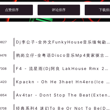
点赞排序
评论排序
下载排
Dj李公子-全外文FunkyHouse音乐缅甸勐拉专属Vol4咚鼓串烧 - 慢摇串烧 超劲爆慢摇舞曲 慢嗨DJ串烧
9827
鸦岗立仔-全粤语Disco音乐Mp4黄家驱古惑仔大年初三经典车载串烧 - 迪高串烧 DISCO串烧 劲爆的士高DJ舞曲
9476
F4 - 流星雨(Dj阿良 LakHouse Rmx 2024) - 中文Remix 中文CLUB 华语Remix
7308
Kpackn - Oh He 3haet Hn4ero(Ice vs Nitrex Mix)-女DeepHouse - HOUSE 电音HOUSE 电音DJ舞曲
5420
Av4tar - Dont Stop The Beat(Extended Mix)-男BassHouse 
4954
经典系列4 迷幻To Be Or Not To Be(Dj阿柳 FunkyHouse Rmx 2023) - 外文Remix 越南鼓 越南风格
3708