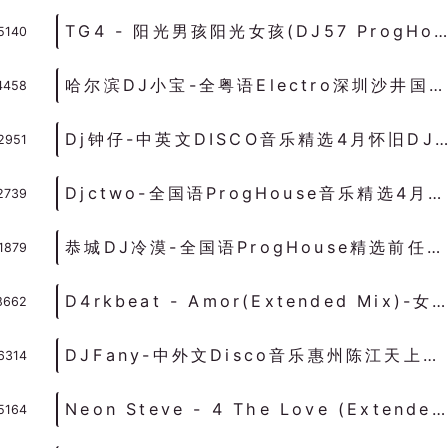
TG4 - 阳光男孩阳光女孩(DJ57 ProgHouse Rmx 2023 家有儿女主题曲) - 独家舞曲 发布 优秀DJ舞曲
5140
哈尔滨DJ小宝-全粤语Electro深圳沙井国潮汇出品海铭兄弟定制串烧 v4 - 慢摇串烧 超劲爆慢摇舞曲 慢嗨DJ串烧
4458
Dj钟仔-中英文DISCO音乐精选4月怀旧DJ的士高劲爆MIX串烧 - 迪高串烧 DISCO串烧 劲爆的士高DJ舞曲
2951
Djctwo-全国语ProgHouse音乐精选4月Vs听说你忘了走尽DJ串烧 - 慢摇串烧 超劲爆慢摇舞曲 慢嗨DJ串烧
2739
恭城DJ冷漠-全国语ProgHouse精选前任4弹鼓太空旋律PH鼓音乐串烧 - 慢摇串烧 超劲爆慢摇舞曲 慢嗨DJ串烧
1879
D4rkbeat - Amor(Extended Mix)-女说TechHouse - HOUSE 电音HOUSE 电音DJ舞曲
8662
DJFany-中外文Disco音乐惠州陈江天上人间疯狂跳舞摇摆的高串烧V4 - 迪高串烧 DISCO串烧 劲爆的士高DJ舞曲
6314
Neon Steve - 4 The Love (Extended Mix)-男FutureHouse - HOUSE 电音HOUSE 电音DJ舞曲
5164