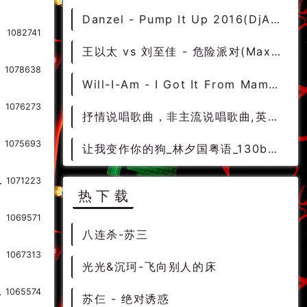
Danzel - Pump It Up 2016(DjAlek-Z Edm 128bpm)-Mashup
1082741
王以太 vs 刘至佳 - 危险派对(Max Mashup Rmx 2022) - 中文Remix 中文CLUB 华语Remix
1078638
Will-I-Am - I Got It From Mama (Hip Hop Redrum) DjMix
1076273
抒情说唱歌曲，非主流说唱歌曲,英文说唱歌曲
1075693
让我变作你的狗_林夕国粤语_130bpm-[Dj阿伟]
烧 连版串烧 柔歌连版
1071223
热下载
1069571
八连杀-苏三
1067313
光光&沉珂-飞向别人的床
CLUB 华语Remix
1065574
苏仨 - 绝对诱惑