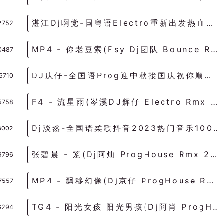
湛江Dj啊党-国粤语Electro重新出发热血沸腾车载V4慢摇串烧 - 慢摇串烧 超劲爆慢摇舞曲 慢嗨DJ串烧
2752
MP4 - 你老豆索(Fsy Dj团队 Bounce Rmx 2023 粤语) - 中文Remix 中文CLUB 华语Remix
0487
DJ庆仔-全国语Prog迎中秋接国庆祝你顺风顺水顺财神顺No4串烧 - 慢摇串烧 超劲爆慢摇舞曲 慢嗨DJ串烧
6710
F4 - 流星雨(岑溪DJ辉仔 Electro Rmx 2023) - 独家舞曲 发布 优秀DJ舞曲
5758
Dj淡然-全国语柔歌抖音2023热门音乐100首治愈系连版串烧v4 - 慢歌串
3002
张碧晨 - 笼(Dj阿灿 ProgHouse Rmx 2023 v4) - 中文Remix 中文CLUB 华语Remix
9796
MP4 - 飘移幻像(Dj京仔 ProgHouse Rmx 2023 粤语 车载版) - 中文Remix 中文CLUB 华语Remix
7557
TG4 - 阳光女孩 阳光男孩(Dj阿肖 ProgHouse Rmx 2023) - 中文Remix 中文
6294