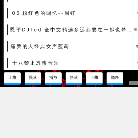
05.粉红色的回忆--周虹
恩平DJTed 全中文精选多远都要在一起也希望大家多远都要经常联系
痛哭的人经典女声蓝调
十八禁止透惑音乐
上曲
慢速
播放
快速
下曲
顺序
07-marcus_schossow_and_andy_duguid_feat_emma_hewitt-light (0daymusic-org)成都旋律trance
004.Dancin In The Sun 2017(Club Mix)-萨克斯女DeepHouse（可可DJ音乐网）
说明介绍
土嗨
原自国内早期的节奏简单的DJ舞曲与流行的EDM相