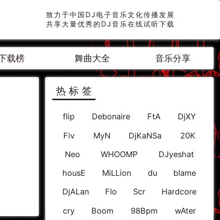
致力于中国DJ电子音乐文化传播发展
共享大量优秀的DJ音乐在线试听下载
下载榜
舞曲大全
音乐分享
热标签
flip
Debonaire
FtA
DjXY
Fiv
MyN
DjKaNSa
20K
Neo
WHOOMP
DJyeshat
housE
MiLLion
du
blame
DjALan
Flo
Scr
Hardcore
cry
Boom
98Bpm
wAter