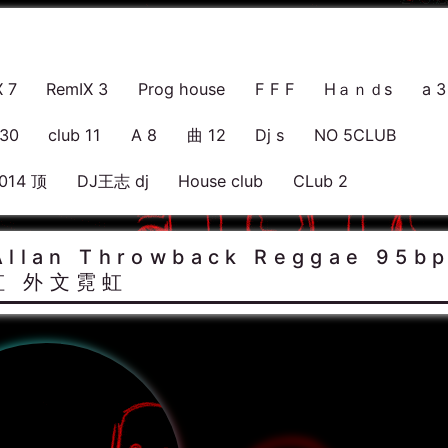
 7
RemIX 3
Prog house
F F F
Hａｎｄs
a 3
130
club 11
A 8
曲 12
Dj s
NO 5CLUB
014 顶
DJ王志 dj
House club
CLub 2
jAllan Throwback Reggae 95b
虹 外文霓虹