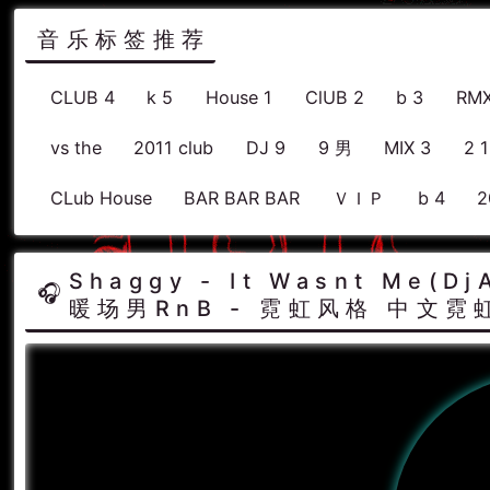
音乐标签推荐
CLUB 4
k 5
House 1
ClUB 2
b 3
RMX
vs the
2011 club
DJ 9
9 男
MIX 3
2 
CLub House
BAR BAR BAR
ＶＩＰ
b 4
2
Shaggy - It Wasnt Me(D
暖场男RnB - 霓虹风格 中文霓