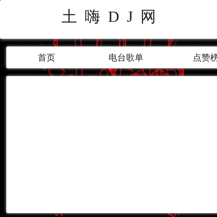
土嗨DJ网
首页
电台歌单
点赞