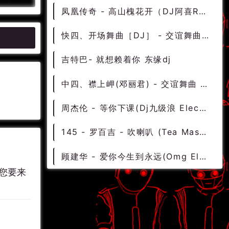
凤凰传奇 - 高山槐花开（DJ阿喜Remix）
快四、开场舞曲［DJ］ - 交谊舞曲 交谊舞 交谊舞曲大全
吉特巴- 就想赖着你 东缘dj
中四、襟上岬(邓丽君) - 交谊舞曲 交谊舞 交谊舞曲大全
周杰伦 - 等你下课(Dj九级浪 Electro Rmx 2022) - 中文Remix 中文CLUB 华语Remix
145 - 罗百吉 - 吹喇叭 (Tea Mashup Edit) 7A - 精选电音、国潮中文
顾建华 - 爱你今生到永远(Omg Electro Rmx 2022) - 中文Remix 中文CLUB 华语Remix
您要来