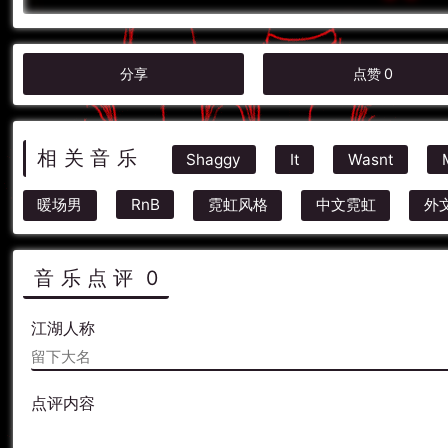
分享
点赞
0
相关音乐
Shaggy
It
Wasnt
暖场男
RnB
霓虹风格
中文霓虹
外
音乐点评
0
江湖人称
点评内容