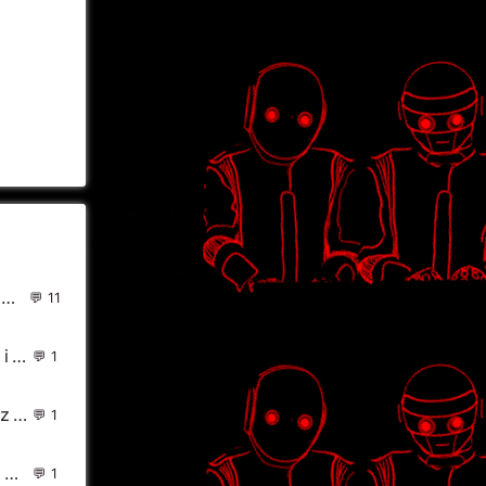
factor - Feedback(Roman Tomashek Cool Edit)
11
MP4 - 娱乐零零狗(DjHeArts Electro Mix粤语男) - 中文Remix 中文CLUB 华语Remix
1
灿烂阳光_R3hab & NERVO & Ummet Ozcan - Revolution
1
DJ Chiki - 7月 ShangHai UFO CLUB 现场 (宣传碟Mix)
1