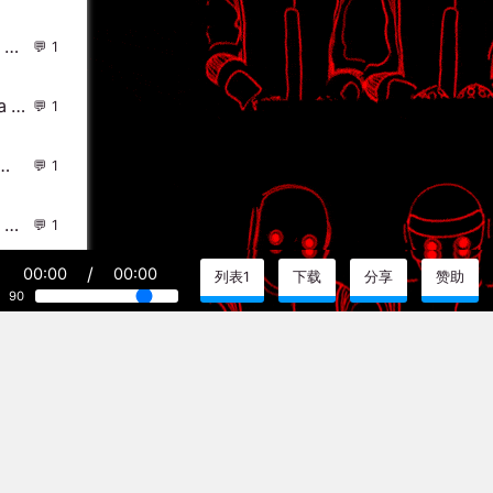
Beth - Don't You Worry Child (Joshua Grey Remix) DjMix
1
Ashlee Simpson - Outta My Head(Dat Myn Mix)-越鼓女LakHouse - 外文Remix 越南鼓 越南风格
1
(个人小型汽车私货中英CLUB激情慢嗨碟）
1
DjFlako - Make Your Move(Faraty Bounce Rmx 2024) - 外文Remix 越南鼓 越南风格
1
/
00:00
00:00
列表1
下载
分享
赞助
2014年、Dj林观金.独家提供迷你曲赠送湛江dj永东最高层次慢摇!
1
90
) - 中文Remix 中文CLUB 华语Remix
44
文化的一