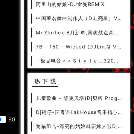
阿里山的姑娘-DJ雷曼REMIX
中国著名舞曲制作人（DJ_亮星）VS 华语群星88风格精品集（授权发布MIX）
Mr.Skrillex 8月新单,暴爽鼓点高潮电音带动全场
7B - 150 - Wicked (DJLin.Q Mashup)2020酒吧 [无空拍修改]
- 极品电音＜＜Ｓｔｙｌｅ﹏320音质 档次Dubstep 天海 Zi Zis Journey＞＞
热下载
儿童歌曲 - 舒克贝塔(Dj贝塔 ProgHouse Rmx 2024) - 中文Remix 中文CLUB 华语Remix
Dj钢仔-国粤语LakHouse音乐精心制作2024偷心vs饿狼传说DJ串烧 - 慢摇串烧 超劲爆慢摇舞曲 慢嗨DJ串烧
90
龙猫组合-漂亮的姑娘就要嫁人啦Dj崔龙