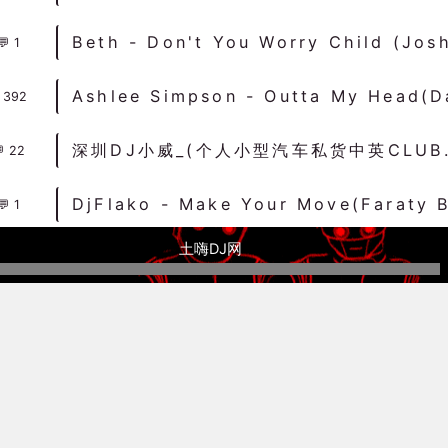
1
392
深圳DJ小威_
22
1
土嗨DJ网
1
孙楠 - 留什么给你(Dj星少 ProgHouse Rmx 2022
1
融出现的一种文化形式现象。土嗨是当代中国DJ音乐（电子音乐）