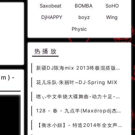
Saxobeat
BOMBA
SoHO
DjHAPPY
boyz
Wing
Physic
热播放
新疆DJ陈海mix 2013终极混搭版私货嗨曲夜店震绝对撼跳舞专辑独家放送
pm)-
花儿乐队·朱丽叶~DJ·Spring MIX
嘫ぃ中文串烧大碟舞曲-动力十足-火力全开
128 - 春 - 九点半(Maxdropdj杰仔 ProgHouse Mix) 10A - 中文舞曲、Prog House
【衡水小妞】- 特造2014年全女声独响首张慢摇车伴CD)