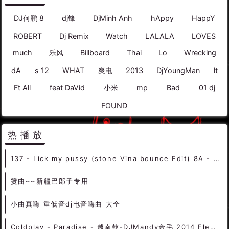
DJ何鹏 8
dj锋
DjMinh Anh
hAppy
HappY
ROBERT
Dj Remix
Watch
LALALA
LOVES
much
乐风
Billboard
Thai
Lo
Wrecking
dA
s 12
WHAT
爽电
2013
DjYoungMan
lt
Ft All
feat DaVid
小米
mp
Bad
01 dj
FOUND
热播放
137 - Lick my pussy (stone Vina bounce Edit) 8A - 精选电音、Bounce
赞曲~~新疆巴郎子专用
小曲真嗨 重低音dj电音嗨曲 大全
Coldplay - Paradise - 越南鼓-DJMandy金毛 2014 Electro