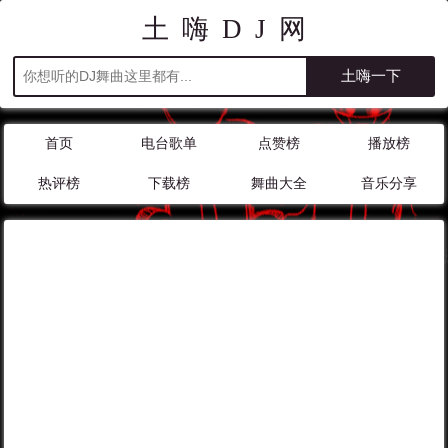
土嗨DJ网
首页
电台歌单
点赞榜
播放榜
热评榜
下载榜
舞曲大全
音乐分享