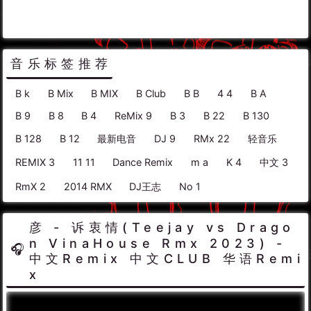
音乐标签推荐
B k
B Mix
B MIX
B Club
B B
4 4
B A
B 9
B 8
B 4
ReMix 9
B 3
B 22
B 130
B 128
B 12
最新电音
DJ 9
RMx 22
轻音乐
REMIX 3
11 11
Dance Remix
m a
K 4
中文 3
RmX 2
2014 RMX
DJ王志
No 1
彦 - 诉衷情(Teejay vs Drago
n VinaHouse Rmx 2023) -
中文Remix 中文CLUB 华语Remi
x