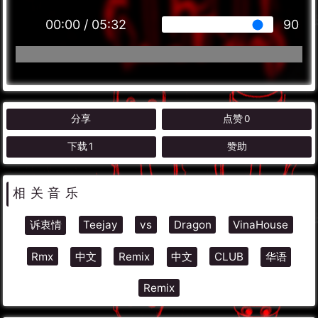
00:00
/
05:32
90
分享
点赞
0
下载
1
赞助
相关音乐
诉衷情
Teejay
vs
Dragon
VinaHouse
Rmx
中文
Remix
中文
CLUB
华语
Remix