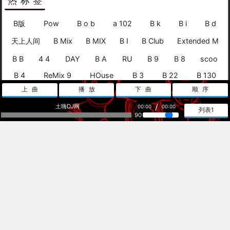
热标签
B版
Pow
B o b
a 102
B k
B i
B d
天上人间
B Mix
B MIX
B I
B Club
Extended M
B B
4 4
DAY
B A
RU
B 9
B 8
scoo
B 4
ReMix 9
HOuse
B 3
B 22
B 130
上曲
播放
下曲
顺序
B 128
是想你的声音
B 126
/
土嗨DJ网
00:00
00:00
列表1
90
热播放
暖场Colorblind Ft [高端Deep]
2015.11.15 DJALLEN急速上客强制跳舞商业HOUSE现场歌路
我要去烧香 （DJ伟爷 Mix）.mp3
三步踩、小花 - 交谊舞曲 交谊舞 交谊舞曲大全