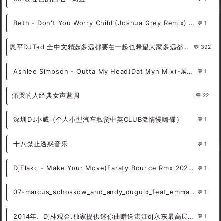
Beth - Don't You Worry Child (Joshua Grey Remix) DjMix
1
恩平DJTed 全中文精选多远都要在一起也希望大家多远都要经常联系
392
Ashlee Simpson - Outta My Head(Dat Myn Mix)-越鼓女LakHouse - 外文Remix 越南鼓 越南风格
1
痛哭的人经典女声蓝调
22
深圳DJ小威_(个人小型汽车私货中英CLUB激情慢嗨碟）
1
十八禁止透惑音乐
1
DjFlako - Make Your Move(Faraty Bounce Rmx 2024) - 外文Remix 越南鼓 越南风格
1
07-marcus_schossow_and_andy_duguid_feat_emma_hewitt-light (0daymusic-org)成都旋律trance
1
2014年、Dj林观金.独家提供迷你曲赠送湛江dj永东最高层次慢摇!
1