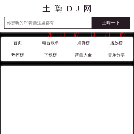
土嗨DJ网
首页
电台歌单
点赞榜
播放榜
热评榜
下载榜
舞曲大全
音乐分享