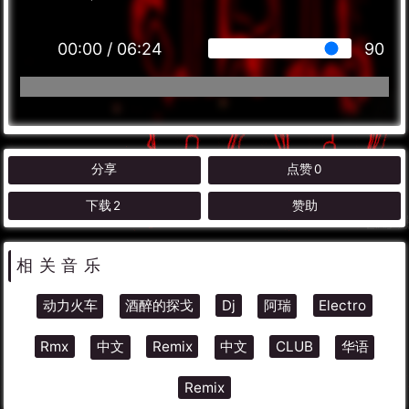
00:00
/
06:24
90
分享
点赞
0
下载
2
赞助
相关音乐
动力火车
酒醉的探戈
Dj
阿瑞
Electro
Rmx
中文
Remix
中文
CLUB
华语
Remix