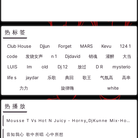
热标签
Club House
Djjun
Forget
MARS
Kevu
124 1
code
发烧女声
n 1
Djdavid
销魂
灌醉
大当
LUIS
Im
old
Dj 12
放过
D R
mysterio
life s
jaydar
乐歌
典回
歌王
气氛高
高串
力力
旋律嗨
white
热播放
Mousse T Vs Hot N Juicy - Horny_DjKunne Mix-House
音知我心 歌中所唱 心中所想