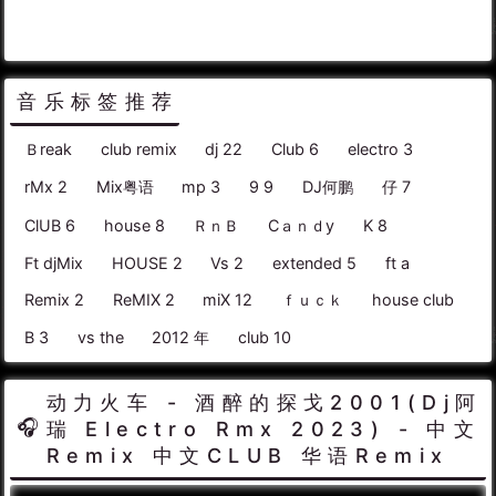
音乐标签推荐
Ｂreak
club remix
dj 22
Club 6
electro 3
rMx 2
Mix粤语
mp 3
9 9
DJ何鹏
仔 7
ClUB 6
house 8
ＲｎＢ
Cａｎｄy
K 8
Ft djMix
HOUSE 2
Vs 2
extended 5
ft a
Remix 2
ReMIX 2
miX 12
ｆｕｃｋ
house club
B 3
vs the
2012 年
club 10
动力火车 - 酒醉的探戈2001(Dj阿
瑞 Electro Rmx 2023) - 中文
Remix 中文CLUB 华语Remix