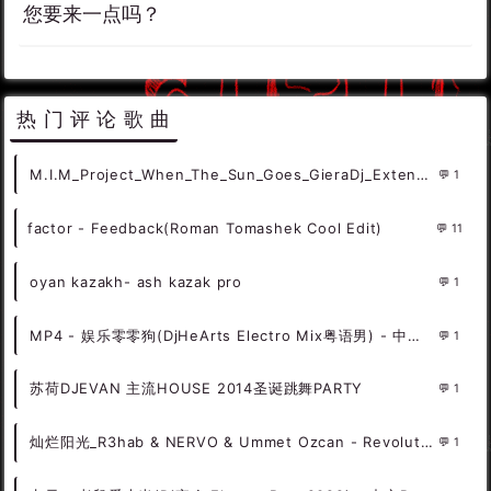
您要来一点吗？
热门评论歌曲
M.I.M_Project_When_The_Sun_Goes_GieraDj_Extended_Remix
1
factor - Feedback(Roman Tomashek Cool Edit)
11
oyan kazakh- ash kazak pro
1
MP4 - 娱乐零零狗(DjHeArts Electro Mix粤语男) - 中文Remix 中文CLUB 华语Remix
1
苏荷DJEVAN 主流HOUSE 2014圣诞跳舞PARTY
1
灿烂阳光_R3hab & NERVO & Ummet Ozcan - Revolution
1