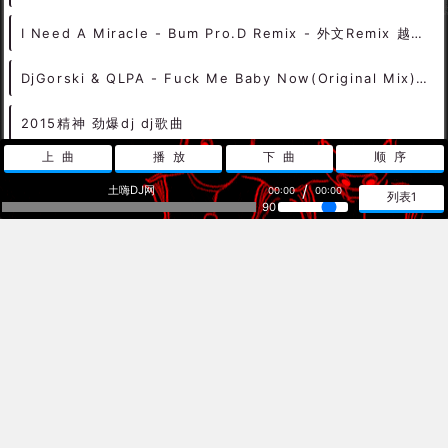
I Need A Miracle - Bum Pro.D Remix - 外文Remix 越南鼓 越南风格
DjGorski & QLPA - Fuck Me Baby Now(Original Mix) DjMix
2015精神 劲爆dj dj歌曲
上曲
播放
下曲
顺序
[2013]DJ Hyo - Woori Doori
/
土嗨DJ网
00:00
00:00
列表1
90
艾晨 - 错位时空(DjXS&DjAK ProgHouse Mix国语男) - 中文Remix 中文CLUB 华语Remix
Dj Sanny J Feat. Micky D - Day 猎狼家族福兴推荐
126 edm jason derulo feat- 2 chainz - talk dirty dj milaan [Mash Up]
13_Bpm128_Steve_Hart [主场商业套曲]
热下载