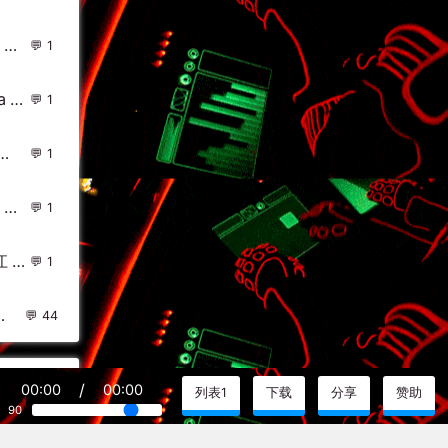
Beth - Don't You Worry Child (Joshua Grey Remix) DjMix
1
Ashlee Simpson - Outta My Head(Dat Myn Mix)-越鼓女LakHouse - 外文Remix 越南鼓 越南风格
1
(个人小型汽车私货中英CLUB激情慢嗨碟）
1
DjFlako - Make Your Move(Faraty Bounce Rmx 2024) - 外文Remix 越南鼓 越南风格
1
2014年、Dj林观金.独家提供迷你曲赠送湛江dj永东最高层次慢摇!
1
) - 中文Remix 中文CLUB 华语Remix
44
/
00:00
00:00
列表1
下载
分享
赞助
90
文化的一