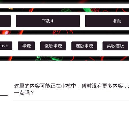
下载
4
赞助
Live
串烧
慢歌串烧
连版串烧
柔歌连版
这里的内容可能正在审核中，暂时没有更多内容，
一点吗？