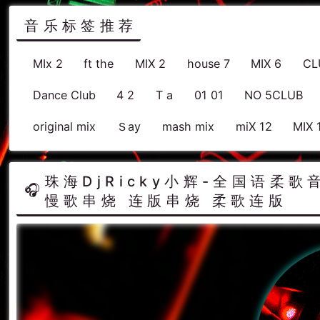
音乐标签推荐
MIx 2
ft the
MIX 2
house 7
MIX 6
CL
Dance Club
4 2
T a
01 01
NO 5CLUB
original mix
Ｓay
mash mix
miX 12
MIX 
珠海DjRicky小辉-全国语柔歌
慢歌串烧 连版串烧 柔歌连版