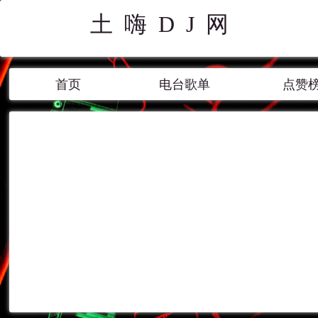
土嗨DJ网
首页
电台歌单
点赞