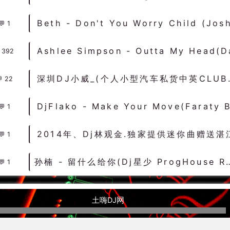
1
392
深圳DJ小威_
22
1
1
孙楠 - 留什么给你(Dj星少 ProgHouse Rmx 2022
1
土嗨DJ网
融出现的一种文化形式现象。土嗨是当代中国DJ音乐（电子音乐）