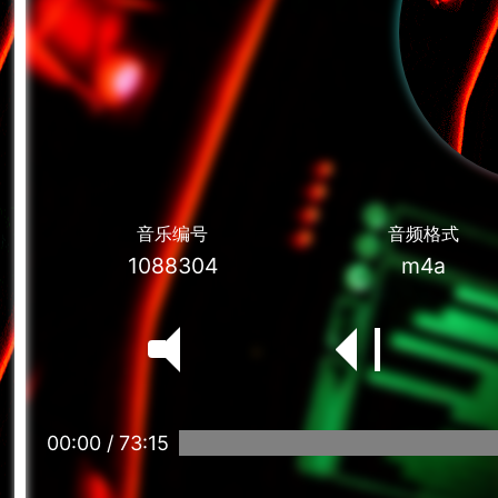
音乐编号
音频格式
1088304
m4a
00:00
/
73:15