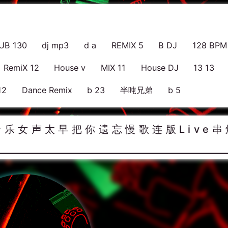
UB 130
dj mp3
d a
REMIX 5
B DJ
128 BPM
RemiX 12
House v
MIX 11
House DJ
13 13
12
Dance Remix
b 23
半吨兄弟
b 5
音乐女声太早把你遗忘慢歌连版Live串