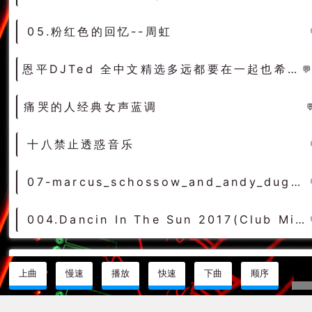
05.粉红色的回忆--周虹
恩平DJTed 全中文精选多远都要在一起也希望大家多远都要经常联系
痛哭的人经典女声蓝调
十八禁止透惑音乐
07-marcus_schossow_and_andy_duguid_feat_emma_hewitt-light (0daymusic-org)成都旋律trance
004.Dancin In The Sun 2017(Club Mix)-萨克斯女DeepHouse（可可DJ音乐网）
说明介绍
上曲
慢速
播放
快速
下曲
顺序
土嗨
原自国内早期的节奏简单的DJ舞曲与流行的EDM相