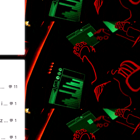
factor - Feedback(Roman Tomashek Cool Edit)
11
MP4 - 娱乐零零狗(DjHeArts Electro Mix粤语男) - 中文Remix 中文CLUB 华语Remix
1
灿烂阳光_R3hab & NERVO & Ummet Ozcan - Revolution
1
DJ Chiki - 7月 ShangHai UFO CLUB 现场 (宣传碟Mix)
1