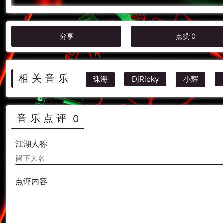
分享
点赞
0
相关音乐
珠海
DjRicky
小辉
音乐点评
0
江湖人称
点评内容