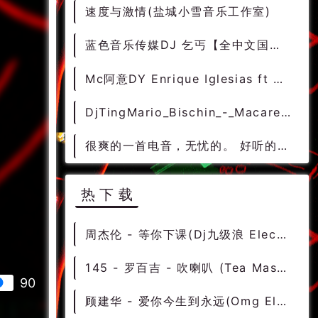
速度与激情(盐城小雪音乐工作室)
蓝色音乐传媒DJ 乞丐【全中文国语CLUB《几份伤心几份痴》伤感情歌串烧】
Mc阿意DY Enrique Iglesias ft Ciara 电音曲，是必听的夜店，酒吧电音曲
DjTingMario_Bischin_-_Macarena(Tnc_Bootleg)
很爽的一首电音，无忧的。 好听的dj舞曲 都市DJ舞曲网
热下载
周杰伦 - 等你下课(Dj九级浪 Electro Rmx 2022) - 中文Remix 中文CLUB 华语Remix
145 - 罗百吉 - 吹喇叭 (Tea Mashup Edit) 7A - 精选电音、国潮中文
90
顾建华 - 爱你今生到永远(Omg Electro Rmx 2022) - 中文Remix 中文CLUB 华语Remix