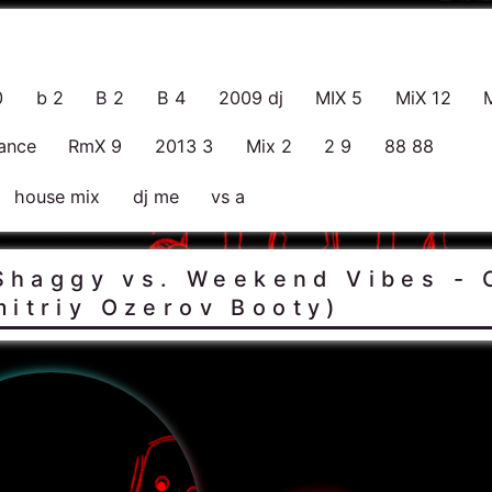
0
b 2
B 2
B 4
2009 dj
MIX 5
MiX 12
ance
RmX 9
2013 3
Mix 2
2 9
88 88
house mix
dj me
vs a
haggy vs. Weekend Vibes - 
mitriy Ozerov Booty)