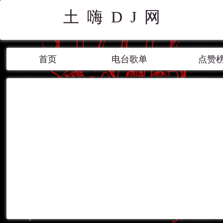
土嗨DJ网
首页
电台歌单
点赞