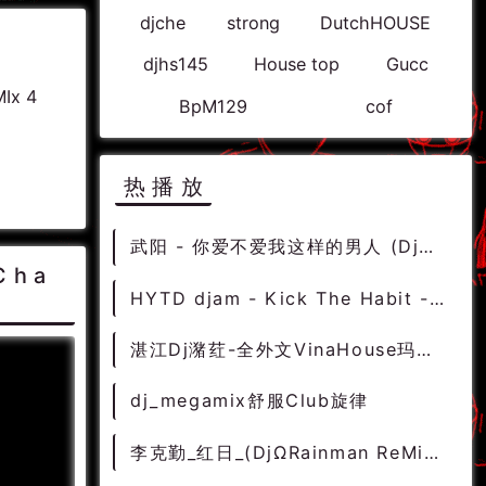
djche
strong
DutchHOUSE
djhs145
House top
Gucc
MIx 4
BpM129
cof
热播放
武阳 - 你爱不爱我这样的男人 (Djko_k Remix)
Cha
HYTD djam - Kick The Habit - Bitches
湛江Dj潴荭-全外文VinaHouse玛田风暴电音来袭超弹东南亚气氛串烧 - 慢摇串烧 超劲爆慢摇舞曲 慢嗨DJ串烧
dj_megamix舒服Club旋律
李克勤_红日_(DjΩRainman ReMix)-DJ368经典中文 [过时中文]