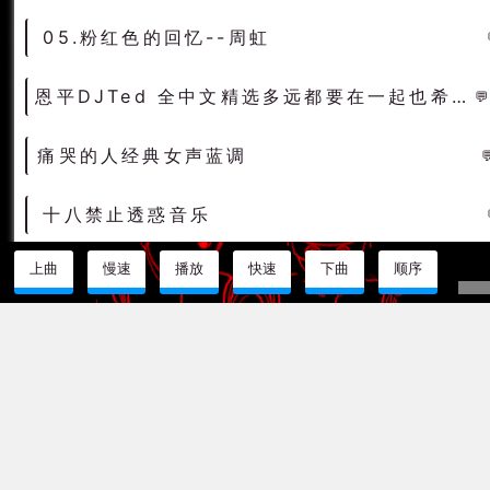
05.粉红色的回忆--周虹
恩平DJTed 全中文精选多远都要在一起也希望大家多远都要经常联系
痛哭的人经典女声蓝调
十八禁止透惑音乐
上曲
慢速
播放
快速
下曲
顺序
07-marcus_schossow_and_andy_duguid_feat_emma_hewitt-light (0daymusic-org)成都旋律trance
004.Dancin In The Sun 2017(Club Mix)-萨克斯女DeepHouse（可可DJ音乐网）
说明介绍
土嗨
原自国内早期的节奏简单的DJ舞曲与流行的EDM相