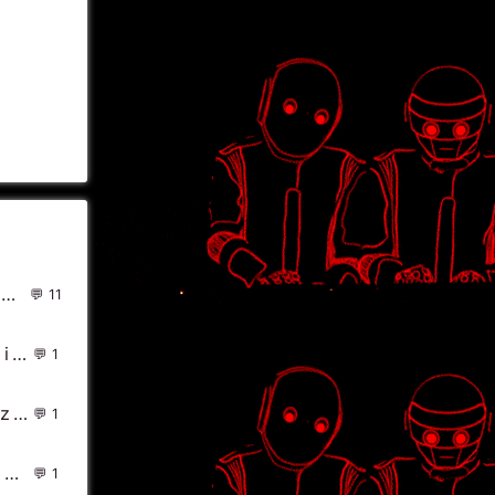
factor - Feedback(Roman Tomashek Cool Edit)
11
MP4 - 娱乐零零狗(DjHeArts Electro Mix粤语男) - 中文Remix 中文CLUB 华语Remix
1
灿烂阳光_R3hab & NERVO & Ummet Ozcan - Revolution
1
DJ Chiki - 7月 ShangHai UFO CLUB 现场 (宣传碟Mix)
1