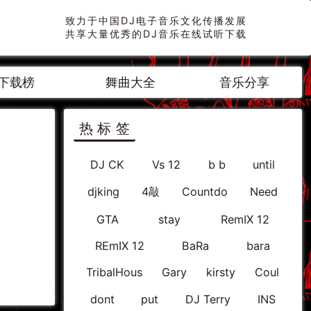
致力于中国DJ电子音乐文化传播发展
共享大量优秀的DJ音乐在线试听下载
下载榜
舞曲大全
音乐分享
热标签
DJ CK
Vs 12
b b
until
djking
4敲
Countdo
Need
GTA
stay
RemIX 12
REmIX 12
BaRa
bara
TribalHous
Gary
kirsty
Coul
dont
put
DJ Terry
INS