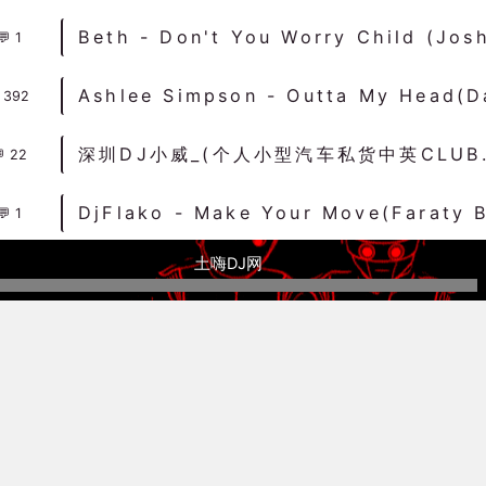
1
392
深圳DJ小威_
22
1
土嗨DJ网
1
孙楠 - 留什么给你(Dj星少 ProgHouse Rmx 2022
1
融出现的一种文化形式现象。土嗨是当代中国DJ音乐（电子音乐）