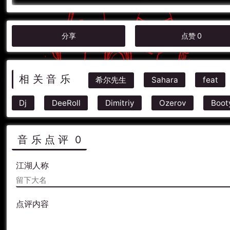
分享
点赞
0
相关音乐
希尔先生
Sahara
feat
Dj
DeeRoll
Dimitriy
Ozerov
Boot
音乐点评
0
江湖人称
点评内容