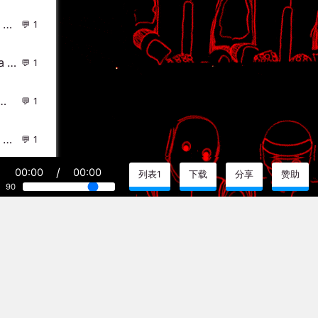
Beth - Don't You Worry Child (Joshua Grey Remix) DjMix
1
Ashlee Simpson - Outta My Head(Dat Myn Mix)-越鼓女LakHouse - 外文Remix 越南鼓 越南风格
1
(个人小型汽车私货中英CLUB激情慢嗨碟）
1
DjFlako - Make Your Move(Faraty Bounce Rmx 2024) - 外文Remix 越南鼓 越南风格
1
/
00:00
00:00
列表1
下载
分享
赞助
2014年、Dj林观金.独家提供迷你曲赠送湛江dj永东最高层次慢摇!
1
90
) - 中文Remix 中文CLUB 华语Remix
44
文化的一