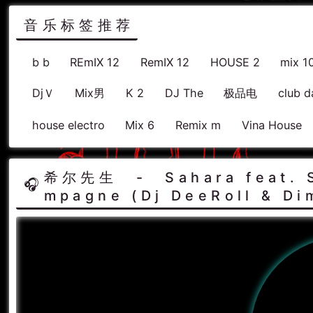
音乐标签推荐
b b
REmIX 12
RemIX 12
HOUSE 2
mix 1
DjＶ
Mix男
K 2
DJ The
极品电
club d
house electro
Mix 6
Remix m
Vina House
希尔先生 - Sahara feat. S
mpagne (Dj DeeRoll & Di