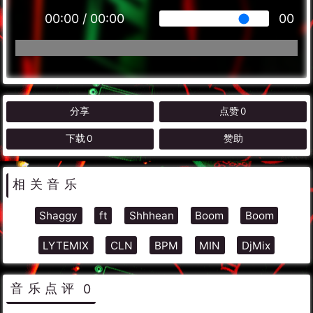
00:00
/
00:00
00
分享
点赞
0
下载
0
赞助
相关音乐
Shaggy
ft
Shhhean
Boom
Boom
LYTEMIX
CLN
BPM
MIN
DjMix
音乐点评
0