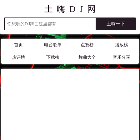
土嗨DJ网
首页
电台歌单
点赞榜
播放榜
热评榜
下载榜
舞曲大全
音乐分享