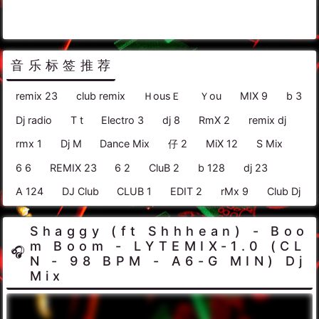
音乐标签推荐
remix 23
club remix
ＨousＥ
Ｙou
MIX 9
b 3
Dj radio
T t
Electro 3
dj 8
RmX 2
remix dj
rmx 1
Dj M
Dance Mix
仔 2
MiX 12
S Mix
6 6
REMIX 23
6 2
CluB 2
b 128
dj 23
A 124
DJ Club
CLUB 1
EDIT 2
rMx 9
Club Dj
Shaggy (ft Shhhean) - Boo
m Boom - LYTEMIX-1.0 (CL
N - 98 BPM - A6-G MIN) Dj
Mix