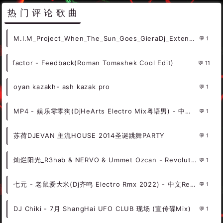
热门评论歌曲
M.I.M_Project_When_The_Sun_Goes_GieraDj_Extended_Remix
1
factor - Feedback(Roman Tomashek Cool Edit)
11
oyan kazakh- ash kazak pro
1
MP4 - 娱乐零零狗(DjHeArts Electro Mix粤语男) - 中文Remix 中文CLUB 华语Remix
1
苏荷DJEVAN 主流HOUSE 2014圣诞跳舞PARTY
1
灿烂阳光_R3hab & NERVO & Ummet Ozcan - Revolution
1
七元 - 老鼠爱大米(Dj齐鸣 Electro Rmx 2022) - 中文Remix 中文CLUB 华语Remix
1
DJ Chiki - 7月 ShangHai UFO CLUB 现场 (宣传碟Mix)
1