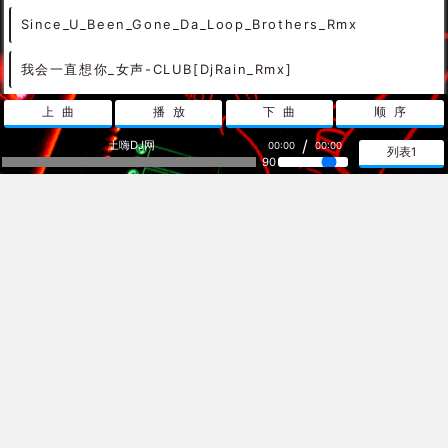
Since_U_Been_Gone_Da_Loop_Brothers_Rmx
我会一直想你_女声-CLUB[DjRain_Rmx]
上曲
播放
下曲
顺序
阿吉太组合 阿衣莫(DJ小柳 Electro Mix 国语合唱) - 中文Remix 中文CLUB 华语Remix
/
土嗨DJ网
00:00
00:00
列表1
王靖雯 - 沦陷(Dj阿帆 ProgHouse Rmx 2022) - 中文Remix 中文CLUB 华语Remix
90
佛山DJ东哥-全粤语柔歌音港台经典音乐专辑车载慢歌连版串烧 - 慢歌串烧 连版串烧 柔歌连版
陈雷 - 欢喜就好(Mcyaoyao Electro Rmx 2022) - 中文Remix 中文CLUB 华语Remix
dj舞曲 超劲爆 电音DJ 电音DJ
热下载
超骚性感女声Funky 说唱电音 WatUp Bitch By DjXiaoXia
八连杀-苏三