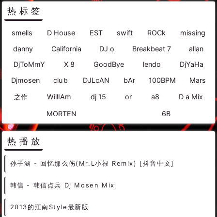
热标签
smells
D House
EST
swift
ROCk
missing
danny
California
DJ o
Breakbeat 7
allan
DjToMmY
X 8
GoodBye
lendo
DjYaHa
Djmosen
cluｂ
DJLcAN
bAr
100BPM
Mars
之作
WillIAm
dj 15
or
a8
D a Mix
MORTEN
6B
热播放
孙子涵 - 回忆那么伤(Mr.L小禄 Remix) [抖音中文]
韩信 - 韩信点兵 Dj Mosen Mix
2013的江南Style最新版