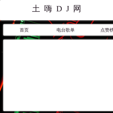
土嗨DJ网
首页
电台歌单
点赞