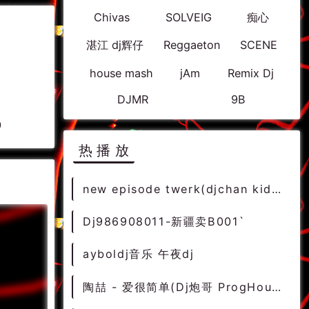
Chivas
SOLVEIG
痴心
湛江 dj辉仔
Reggaeton
SCENE
house mash
jAm
Remix Dj
DJMR
9B
0
热播放
new episode twerk(djchan kid kut nye countdown) [干声DJ素材]
Dj986908011-新疆卖B001`
ayboldj音乐 午夜dj
陶喆 - 爱很简单(Dj炮哥 ProgHouse Rmx ) [抖音中文]