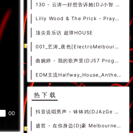
130 - 云涛—好想告诉她(DJ小智 Extended 沈阳风 Mix) 2B - 中文舞曲、沈阳商业
Lilly Wood & The Prick - Prayer In C (Mickey Martini & Zuma Remix) DjMix
顶尖音乐访 超弹HOUSE
001_艺涛_夜色[ElectroMelbourne_Rmx_2017]电音吧订购精品电音酒吧套曲DJAyan [抖音中文]
曲婉婷 - 我的歌声里(DJ57 ProgHouse Rmx 2023) - 独家舞曲 发布 优秀DJ舞曲
EDM主流Halfway_House_Anthem_[Original_Mix]私货Beatport Tits-Exclusive [百大DJ电音]
热下载
抖音说唱男声 - 钵钵鸡(DJAzGe Electro Rmx 2024) - 独家舞曲 发布 优秀DJ舞曲
00
盛哲 - 在你身边(Dj豪 Melbourne Rmx 2023) - 中文Remix 中文CLUB 华语Remix