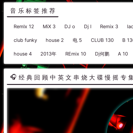
音乐标签推荐
RemIx 12
MiX 3
DJ o
Dj l
Remix 3
la
club funky
house 2
电 5
CLUB 130
B 13
house 4
2013年
REmix 10
Dj何鹏
A 10
经典回顾中英文串烧大碟慢摇专集