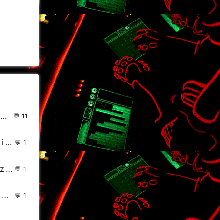
factor - Feedback(Roman Tomashek Cool Edit)
11
MP4 - 娱乐零零狗(DjHeArts Electro Mix粤语男) - 中文Remix 中文CLUB 华语Remix
1
灿烂阳光_R3hab & NERVO & Ummet Ozcan - Revolution
1
DJ Chiki - 7月 ShangHai UFO CLUB 现场 (宣传碟Mix)
1