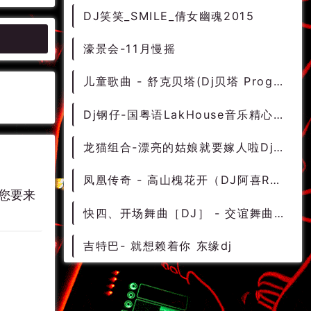
DJ笑笑_SMILE_倩女幽魂2015
濠景会-11月慢摇
儿童歌曲 - 舒克贝塔(Dj贝塔 ProgHouse Rmx 2024) - 中文Remix 中文CLUB 华语Remix
Dj钢仔-国粤语LakHouse音乐精心制作2024偷心vs饿狼传说DJ串烧 - 慢摇串烧 超劲爆慢摇舞曲 慢嗨DJ串烧
龙猫组合-漂亮的姑娘就要嫁人啦Dj崔龙
凤凰传奇 - 高山槐花开（DJ阿喜Remix）
您要来
快四、开场舞曲［DJ］ - 交谊舞曲 交谊舞 交谊舞曲大全
吉特巴- 就想赖着你 东缘dj