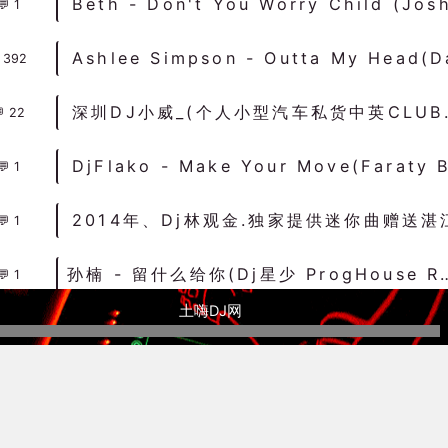
1
392
深圳DJ小威_
22
1
1
孙楠 - 留什么给你(Dj星少 ProgHouse Rmx 2022
1
土嗨DJ网
融出现的一种文化形式现象。土嗨是当代中国DJ音乐（电子音乐）