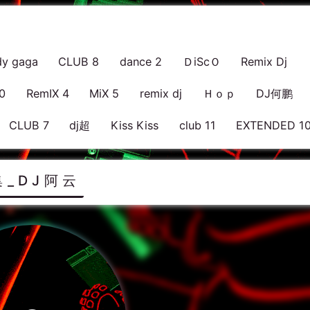
dy gaga
CLUB 8
dance 2
ＤiScＯ
Remix Dj
0
RemIX 4
MiX 5
remix dj
Ｈｏｐ
DJ何鹏
CLUB 7
dj超
Kiss Kiss
club 11
EXTENDED 1
_DJ阿云