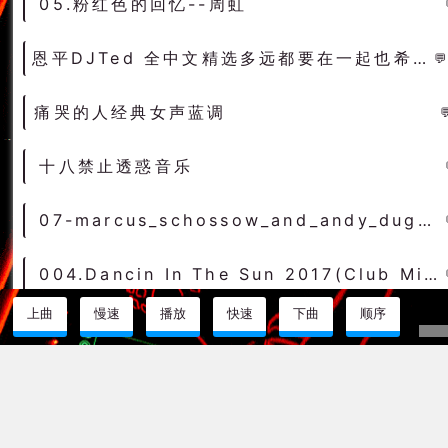
05.粉红色的回忆--周虹
恩平DJTed 全中文精选多远都要在一起也希望大家多远都要经常联系
痛哭的人经典女声蓝调
十八禁止透惑音乐
07-marcus_schossow_and_andy_duguid_feat_emma_hewitt-light (0daymusic-org)成都旋律trance
004.Dancin In The Sun 2017(Club Mix)-萨克斯女DeepHouse（可可DJ音乐网）
上曲
慢速
播放
快速
下曲
顺序
说明介绍
土嗨
原自国内早期的节奏简单的DJ舞曲与流行的EDM相
种普遍现象。土嗨，它嗨呀。