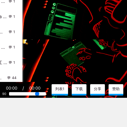
Beth - Don't You Worry Child (Joshua Grey Remix) DjMix
1
Ashlee Simpson - Outta My Head(Dat Myn Mix)-越鼓女LakHouse - 外文Remix 越南鼓 越南风格
1
(个人小型汽车私货中英CLUB激情慢嗨碟）
1
DjFlako - Make Your Move(Faraty Bounce Rmx 2024) - 外文Remix 越南鼓 越南风格
1
2014年、Dj林观金.独家提供迷你曲赠送湛江dj永东最高层次慢摇!
1
) - 中文Remix 中文CLUB 华语Remix
44
/
00:00
00:00
列表1
下载
分享
赞助
90
文化的一