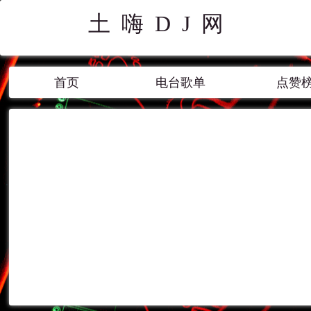
土嗨DJ网
首页
电台歌单
点赞