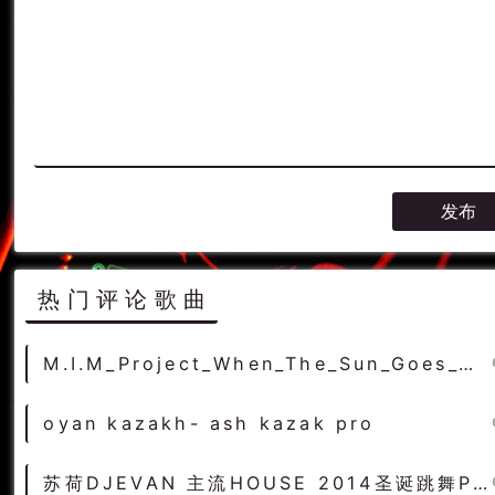
热门评论歌曲
M.I.M_Project_When_The_Sun_Goes_GieraDj_Extended_Remix
oyan kazakh- ash kazak pro
苏荷DJEVAN 主流HOUSE 2014圣诞跳舞PARTY