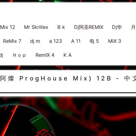
Mix 12
Mr Skrillex
B k
Dj阿圣REMIX
Dj华
月
ReMix 7
dj m
a 123
A 11
电 5
MiX 3
j
Ｈｏｐ
RemIX 4
K A
阿燦 ProgHouse Mix) 12B - 