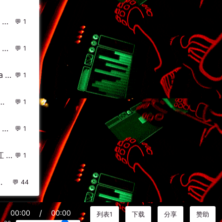
DJ Chiki - 7月 ShangHai UFO CLUB 现场 (宣传碟Mix)
1
Beth - Don't You Worry Child (Joshua Grey Remix) DjMix
1
Ashlee Simpson - Outta My Head(Dat Myn Mix)-越鼓女LakHouse - 外文Remix 越南鼓 越南风格
1
(个人小型汽车私货中英CLUB激情慢嗨碟）
1
DjFlako - Make Your Move(Faraty Bounce Rmx 2024) - 外文Remix 越南鼓 越南风格
1
2014年、Dj林观金.独家提供迷你曲赠送湛江dj永东最高层次慢摇!
1
) - 中文Remix 中文CLUB 华语Remix
44
/
00:00
00:00
列表1
下载
分享
赞助