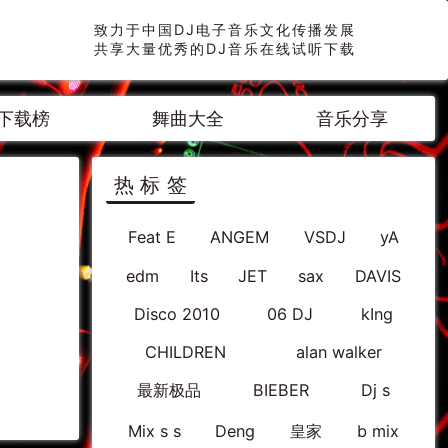
致力于中国DJ电子音乐文化传播发展
共享大量优秀的DJ音乐在线试听下载
下载榜
舞曲大全
音乐分享
热标签
Feat E
ANGEM
VSDJ
yA
edm
Its
JET
sax
DAVIS
Disco 2010
06 DJ
kIng
CHILDREN
alan walker
最新极品
BIEBER
Dj s
Mix s s
Deng
皇家
b mix