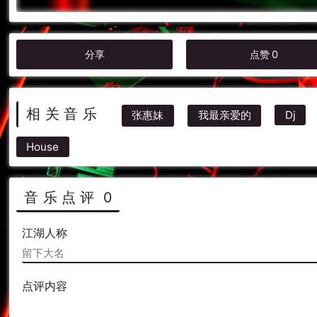
分享
点赞
0
相关音乐
张惠妹
我最亲爱的
Dj
House
音乐点评
0
江湖人称
点评内容