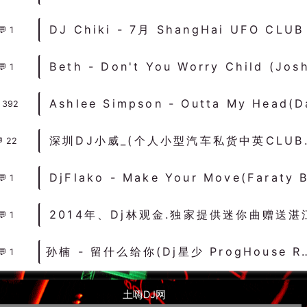
1
1
392
深圳DJ小威_
22
1
1
孙楠 - 留什么给你(Dj星少 ProgHouse Rmx 2022
1
土嗨DJ网