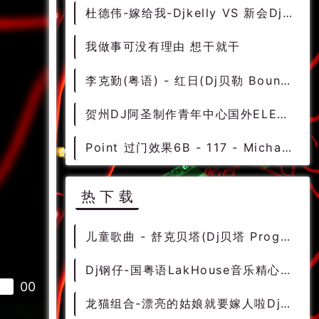
杜德伟-嫁给我-Djkelly VS 新会Dj细文 2016 Break beat
我做事可没有理由 想干就干
李克勤(粤语) - 红日(Dj贝勒 BounceHouse Rmx 2015)
贺州DJ阿圣制作青年中心国外ELECTRO_HOUSE慢摇作品
Point 过门效果6B - 117 - Michael Samles 1160 [干声DJ素材]
热下载
儿童歌曲 - 舒克贝塔(Dj贝塔 ProgHouse Rmx 2024) - 中文Remix 中文CLUB 华语Remix
Dj钢仔-国粤语LakHouse音乐精心制作2024偷心vs饿狼传说DJ串烧 - 慢摇串烧 超劲爆慢摇舞曲 慢嗨DJ串烧
00
龙猫组合-漂亮的姑娘就要嫁人啦Dj崔龙