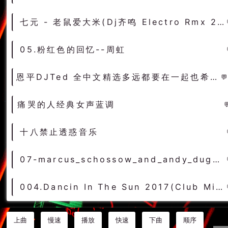
七元 - 老鼠爱大米(Dj齐鸣 Electro Rmx 2022) - 中文Remix 中文CLUB 华语Remix
05.粉红色的回忆--周虹
恩平DJTed 全中文精选多远都要在一起也希望大家多远都要经常联系
痛哭的人经典女声蓝调
十八禁止透惑音乐
07-marcus_schossow_and_andy_duguid_feat_emma_hewitt-light (0daymusic-org)成都旋律trance
004.Dancin In The Sun 2017(Club Mix)-萨克斯女DeepHouse（可可DJ音乐网）
上曲
慢速
播放
快速
下曲
顺序
说明介绍