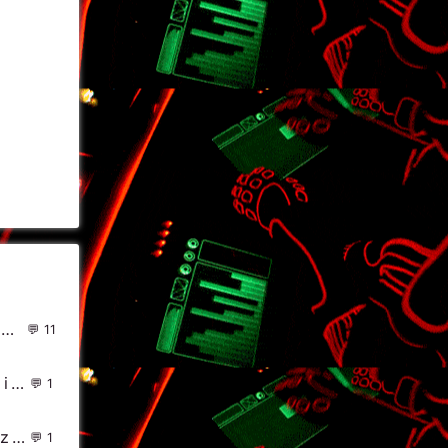
factor - Feedback(Roman Tomashek Cool Edit)
11
MP4 - 娱乐零零狗(DjHeArts Electro Mix粤语男) - 中文Remix 中文CLUB 华语Remix
1
灿烂阳光_R3hab & NERVO & Ummet Ozcan - Revolution
1