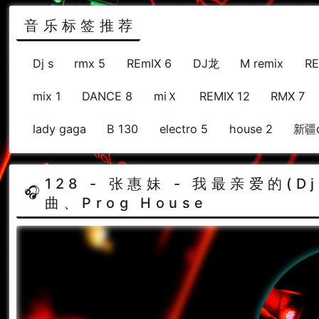
音乐标签推荐
Dj s
rmx 5
REmIX 6
DJ龙
M remix
RE
mix 1
DANCE 8
miＸ
REMIX 12
RMX 7
lady gaga
B 130
electro 5
house 2
新疆d
128 - 张惠妹 - 我最亲爱的(Dj
曲、Prog House