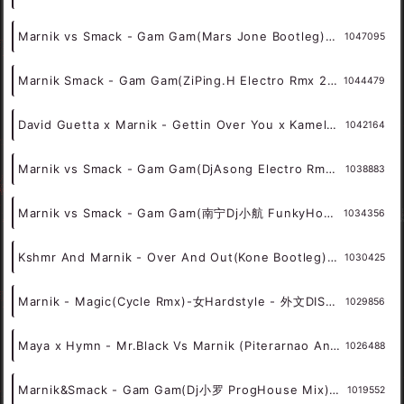
Gigi Dagostino vs Marnik - One More Dance(Aeilo Rmx)-女ElectroBounce - HOUSE 电音HOUSE 电音DJ舞曲
1048916
Marnik vs Smack - Gam Gam(Dj欧仔 Electro Rmx 2022 新东泰版) - 外文Remix 越南鼓 越南风格
1048845
Marnik vs Hard Lights - Butterfly(Ice Cream Rmx)-女HardBounce - 外文DISCO 外文DANCE 外语DISCO舞曲
1048188
Marnik vs Smack - Gam Gam(横栏DjWanda Rmx)-女Hardstyle - 外文DISCO 外文DANCE 外语DISCO舞曲
1047420
Marnik vs Smack - Gam Gam(Mars Jone Bootleg)-女VianBounce(新东泰开场曲) - HOUSE 电音HOUSE 电音DJ舞曲
1047095
Marnik Smack - Gam Gam(ZiPing.H Electro Rmx 2022) - 外文Remix 越南鼓 越南风格
1044479
David Guetta x Marnik - Gettin Over You x Kamelot x Shinai(Chelero 128bpm)-Mashup - Mashup Mash-up smashup
1042164
Marnik vs Smack - Gam Gam(DjAsong Electro Rmx 2022) - 外文Remix 越南鼓 越南风格
1038883
Marnik vs Smack - Gam Gam(南宁Dj小航 FunkyHouse Rmx 2022) - 外文Remix 越南鼓 越南风格
1034356