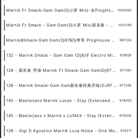
Kshmr And Marnik - Over And Out(Kone Bootleg)-女Hardstyle - 外文DISCO 外文DANCE 外语DISCO舞曲
1030425
Marnik - Magic(Cycle Rmx)-女Hardstyle - 外文DISCO 外文DANCE 外语DISCO舞曲
1029856
Maya x Hymn - Mr.Black Vs Marnik (Piterarnao And Don Peipe Mashup) - 霓虹风格 中文霓虹 外文霓虹
1026488
Marnik&Smack - Gam Gam(Dj小罗 ProgHouse Mix)新东泰经典开场 - 外文Remix 越南鼓 越南风格
1019552
Marnik Ft Smack-Gam Gam(Dj小罗 Mix)-女ProgHouse - 中文Remix 中文CLUB 华语Remix
1005060
Marnik Ft Smack - Gam Gam(Dj小罗 Mix)新东泰 - 外文Remix 越南鼓 越南风格
1002149
Marnik&Smack-Gam Gam(DjR7&Dj考哥 ProgHouse Mix) - 中文Remix 中文CLUB 华语Remix
987324
132 - Marnik Smack - Gam Gam (Dj光仔 Electro Mix2K22)新东泰 5A - 外语舞曲、Electro
978529
128 - 新东泰 早场 Marnik Ft Smack-Gam Gam(DjR7 ProgHouse Remix)女 5A - 外语舞曲、Prog House
977361