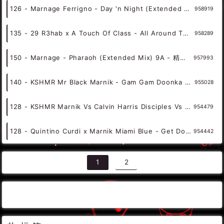
134 - 11 Marnik KSHMR feat Anjulie Jeffrey Jey - Alone (Club Mix) 1A - 精选电音、Electro
962366
130 - Marnik x Smack vs Curbi - Impossible Gam Gam (BaRi Mashup) 5A - 精选电音、Electro
961561
132 - 98 KSHMR x Hard Lights feat Charlott Boss - Over and Out (Marnik Extended Edit) 8A - 精选电音、Electro
961152
128 - Jenil Marnage and Brieuc - Lose Control (Clean) 4A - 精选电音、Future
960227
126 - Marnage Ferrigno - Day 'n Night (Extended Mix) 11A - 精选电音、Future
958919
135 - 29 R3hab x A Touch Of Class - All Around The World (La La La) (Marnik Remix) 8A - 精选电音、Hard Style
958289
150 - Marnage - Pharaoh (Extended Mix) 9A - 精选电音、Hard Style
957993
140 - KSHMR Mr Black Marnik - Gam Gam Doonka (Tuchilla Rockets Mashup) 5Aor4A - 精选电音、Mush Up
955028
128 - KSHMR Marnik Vs Calvin Harris Disciples Vs W W - How Many Is Your Mandala (JoeRock's Mashup) 9A - 精选电音、Mush Up
954479
128 - Quintino Curdi x Marnik Miami Blue - Get Down Matador 9A - 精选电音、Mush Up
954442