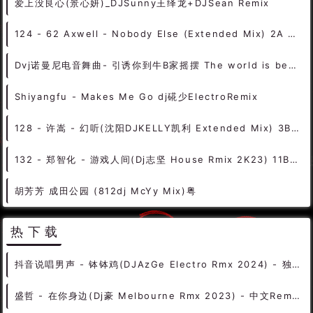
round
finn
116
Rudeejay
RainDropz
vianhouse
BROTHER
t t
Super
Kazak
raindr
Trance
kronic
ANGEMI
Ll
9 男
T 8
Black
MAMA
DJG
from
ft Lady
On 12
always
Feat One
House 2014
ZEDD
17230
free
KHONG
热播放
羞答答的玫瑰唱情歌 格格 dj阿远Reggae Extended Mix
Drake - Hotline Bling (Pat C Bootleg) DjMix
MarshallYu - Come On In Hot (Extended Mix) - HOUSE 电音HOUSE 电音DJ舞曲
爱上没良心(景心妍)_DJSunny王绎龙+DJSean Remix