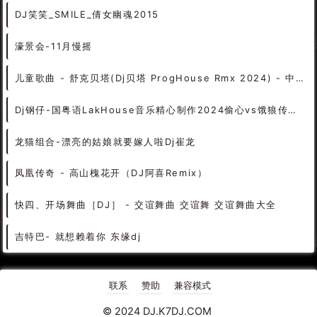
124 - 62 Axwell - Nobody Else (Extended Mix) 2A - 精选电音、Electro
Dvj诺曼尼电音舞曲- 引诱你到牛B家摇摆 The world is beautiful.mp3
Shiyangfu - Makes Me Go dj硴少ElectroRemix
128 - 许嵩 - 幻听(沈阳DJKELLY凯利 Extended Mix) 3B - 中文舞曲、沈阳商业
132 - 郑智化 - 游戏人间(Dj志坚 House Rmix 2K23) 11B - 中文舞曲、Bounce
胡芳芳 成田公园 (812dj McYy Mix)粤
热下载
抖音说唱男声 - 钵钵鸡(DJAzGe Electro Rmx 2024) - 独家舞曲 发布 优秀DJ舞曲
盛哲 - 在你身边(Dj豪 Melbourne Rmx 2023) - 中文Remix 中文CLUB 华语Remix
DJ笑笑_SMILE_倩女幽魂2015