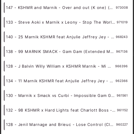
128 - Marnik Smack-Gam Gam新东泰经典开场(DJR7 ProgHouse Remix ) 12A - 外语舞曲、Prog House
977326
145 - Blasterjaxx Marnik Lunax - Stay (Extended Mix) 8A - 精选电音、Hard Style
976452
145 - Blasterjaxx x Marnik x LUNAX - Stay (Extended Mix) 8A - 精选电音、Bigroom
975306
128 - Gigi D Agostino Marnik Luca Noise - One More Dance (AEILO Bootleg) 12A - 精选电音、Bounce
974311
147 - KSHMR and Marnik - Over and out (K one) (Bootleg) (Kone Remix) 6A - 精选电音、Hard Style
973008
133 - Steve Aoki x Marnik x Leony - Stop The World (Extended Mix) 10A - 精选电音、Future
971019
140 - 25 Marnik KSHMR feat Anjulie Jeffrey Jey - Alone (Triangle Extended Remix) 1B - 精选电音、Bigroom
968243
138 - 99 MARNIK SMACK - Gam Gam (Extended Mix) 5A - 精选电音、Bigroom
967136
128 - J Balvin Willy William x KSHMR Marnik - Mi Gente (Any Me Mashup) 9A - 精选电音、Bigroom
966396