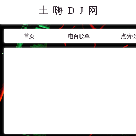
土嗨DJ网
首页
电台歌单
点赞