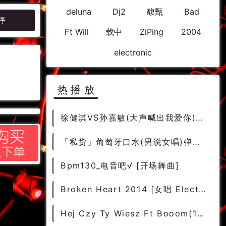
deluna
Dj2
馥甄
Bad
序
Ft Will
载中
ZiPing
2004
electronic
热播放
徐健淇VS孙嘉敏(大声喊出我爱你)~88风格 Mix
「私货」葡萄牙口水(男说女唱)弹跳电音House音乐嗨碟
Bpm130_电音吧√ [开场舞曲]
Broken Heart 2014 [女唱 ElectroHouse]
Hej Czy Ty Wiesz Ft Booom(116bpm)-欢快男BreakBeat