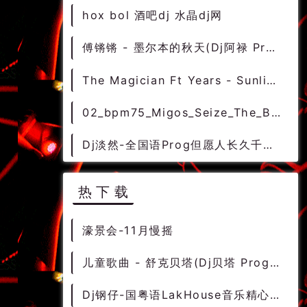
hox bol 酒吧dj 水晶dj网
傅锵锵 - 墨尔本的秋天(Dj阿禄 ProgHouse Rmx 2022) - 中文Remix 中文CLUB 华语Remix
The Magician Ft Years - Sunlight(Andrlng Rmx)-男NuDisco
02_bpm75_Migos_Seize_The_Block [早前场套曲]
Dj淡然-全国语Prog但愿人长久千里共婵娟中秋咚鼓混搭串烧 - 慢摇串烧 超劲爆慢摇舞曲 慢嗨DJ串烧
热下载
濠景会-11月慢摇
儿童歌曲 - 舒克贝塔(Dj贝塔 ProgHouse Rmx 2024) - 中文Remix 中文CLUB 华语Remix
Dj钢仔-国粤语LakHouse音乐精心制作2024偷心vs饿狼传说DJ串烧 - 慢摇串烧 超劲爆慢摇舞曲 慢嗨DJ串烧