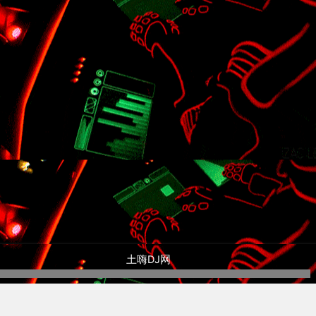
土嗨DJ网