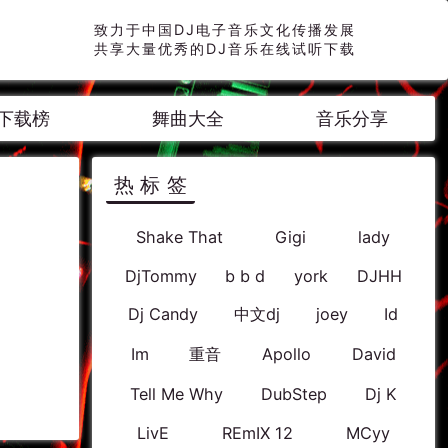
致力于中国DJ电子音乐文化传播发展
共享大量优秀的DJ音乐在线试听下载
下载榜
舞曲大全
音乐分享
热标签
Shake That
Gigi
lady
DjTommy
b b d
york
DJHH
Dj Candy
中文dj
joey
Id
Im
重音
Apollo
David
Tell Me Why
DubStep
Dj K
LivE
REmIX 12
MCyy