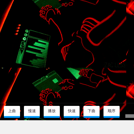
联系
赞助
兼容模式
上曲
慢速
播放
快速
下曲
顺序