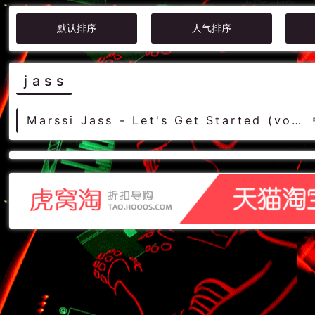
默认排序
人气排序
jass
Marssi Jass - Let's Get Started (vocal mix) DjMix