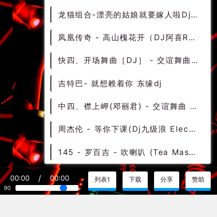
龙猫组合-漂亮的姑娘就要嫁人啦Dj崔龙
凤凰传奇 - 高山槐花开（DJ阿喜Remix）
快四、开场舞曲［DJ］ - 交谊舞曲 交谊舞 交谊舞曲大全
吉特巴- 就想赖着你 东缘dj
中四、襟上岬(邓丽君) - 交谊舞曲 交谊舞 交谊舞曲大全
周杰伦 - 等你下课(Dj九级浪 Electro Rmx 2022) - 中文Remix 中文CLUB 华语Remix
145 - 罗百吉 - 吹喇叭 (Tea Mashup Edit) 7A - 精选电音、国潮中文
/
00:00
00:00
© 2024 DJ.K7DJ.COM
列表1
下载
分享
赞助
90